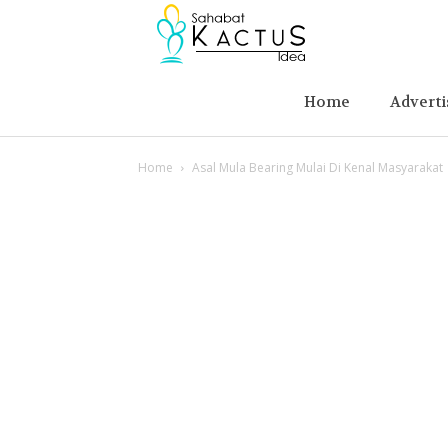
Berita
Advertising
Home
Adverti
Home
Asal Mula Bearing Mulai Di Kenal Masyarakat