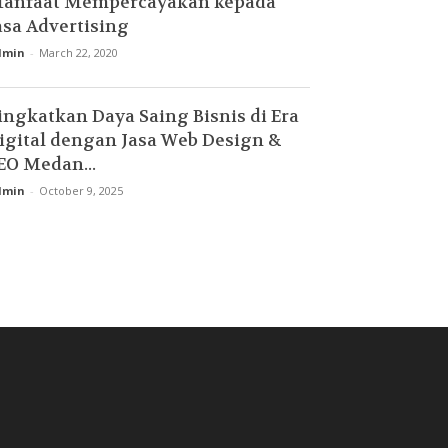
anfaat Mempercayakan kepada
asa Advertising
dmin
-
March 22, 2020
ingkatkan Daya Saing Bisnis di Era
igital dengan Jasa Web Design &
EO Medan...
dmin
-
October 9, 2025