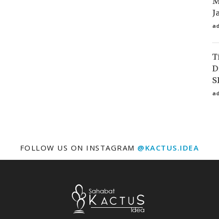
M
J
a
T
D
S
a
FOLLOW US ON INSTAGRAM
@KACTUS.IDEA