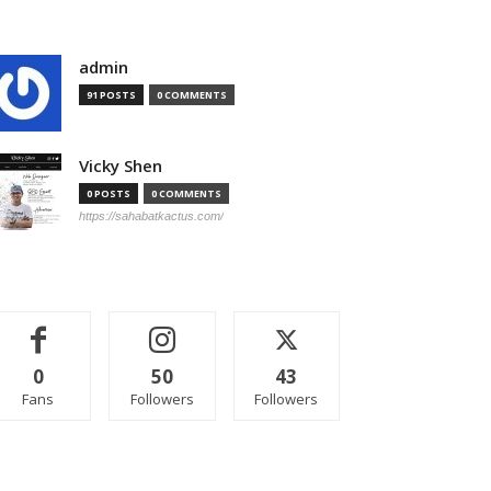
admin
91 POSTS
0 COMMENTS
Vicky Shen
0 POSTS
0 COMMENTS
https://sahabatkactus.com/
0
50
43
Fans
Followers
Followers