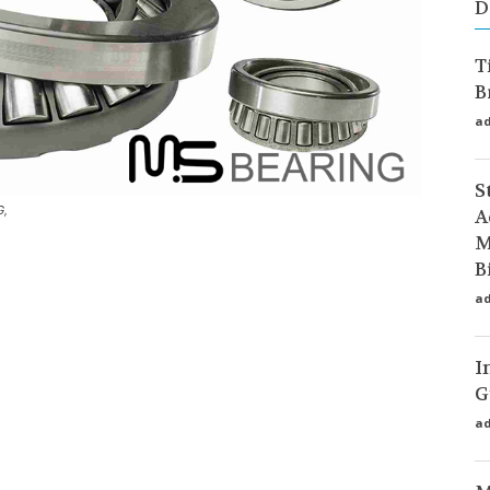
D
T
B
a
S
G,
A
M
B
a
I
G
a