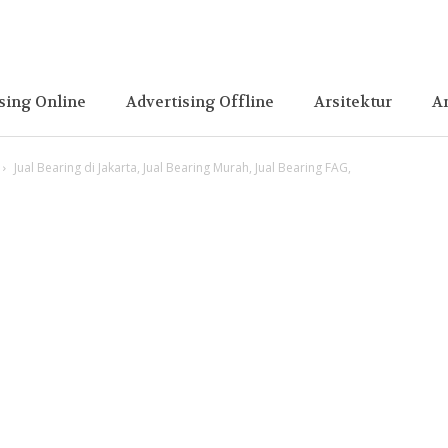
sing Online
Advertising Offline
Arsitektur
A
Jual Bearing di Jakarta, Jual Bearing Murah, Jual Bearing FAG,