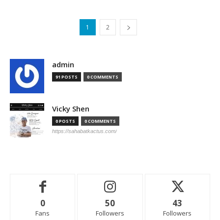
1
2
admin
91 POSTS
0 COMMENTS
Vicky Shen
0 POSTS
0 COMMENTS
https://sahabatkactus.com/
0
50
43
Fans
Followers
Followers