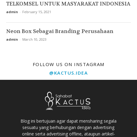
TELKOMSEL UNTUK MASYARAKAT INDONESIA
admin
-
February 15, 2021
Neon Box Sebagai Branding Perusahaan
admin
-
March 10, 2023
FOLLOW US ON INSTAGRAM
@KACTUS.IDEA
Blog ini bertujuan agar dapat mensharing segala
sesuatu yang berhubungan dengan advertising
online serta advertising offline, ataupun artikel-