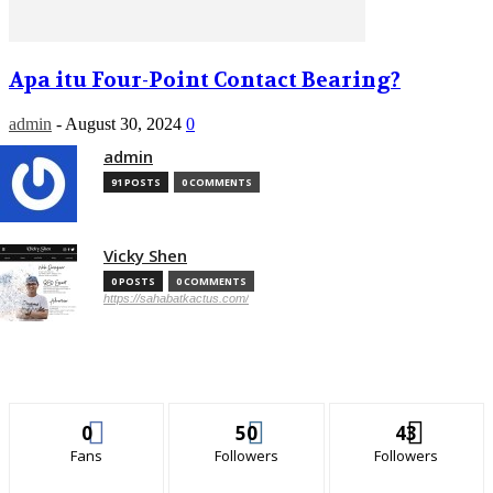
Apa itu Four-Point Contact Bearing?
admin
-
August 30, 2024
0
admin
91 POSTS
0 COMMENTS
Vicky Shen
0 POSTS
0 COMMENTS
https://sahabatkactus.com/
0
50
43
Fans
Followers
Followers