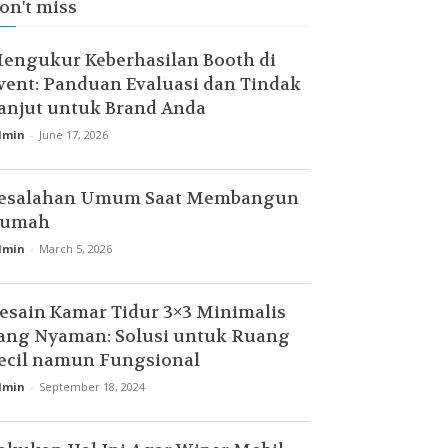
on't miss
engukur Keberhasilan Booth di
vent: Panduan Evaluasi dan Tindak
anjut untuk Brand Anda
dmin
-
June 17, 2026
esalahan Umum Saat Membangun
umah
dmin
-
March 5, 2026
esain Kamar Tidur 3×3 Minimalis
ang Nyaman: Solusi untuk Ruang
ecil namun Fungsional
dmin
-
September 18, 2024