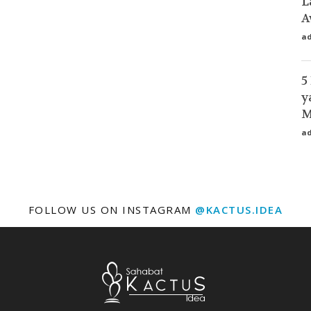
L
A
a
5
y
M
a
FOLLOW US ON INSTAGRAM
@KACTUS.IDEA