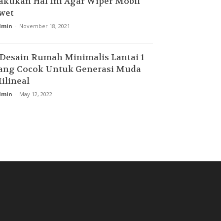
akukan Hal Ini Agar Wiper Mobil
wet
dmin
-
November 18, 2021
 Desain Rumah Minimalis Lantai 1
ang Cocok Untuk Generasi Muda
ilineal
dmin
-
May 12, 2022