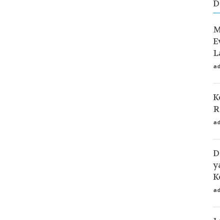
D
M
E
L
a
K
R
a
D
y
K
a