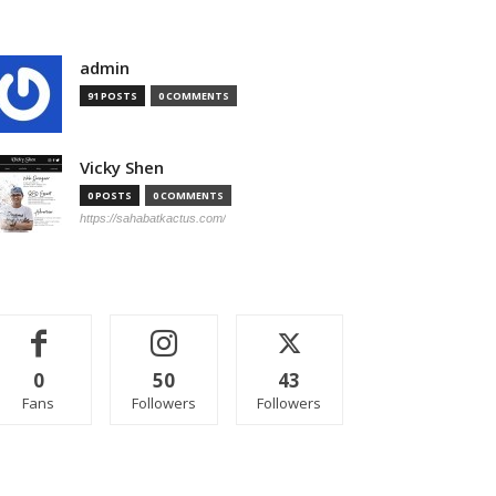
admin
91 POSTS
0 COMMENTS
Vicky Shen
0 POSTS
0 COMMENTS
https://sahabatkactus.com/
0
50
43
Fans
Followers
Followers