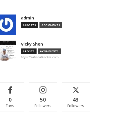
admin
91 POSTS
0 COMMENTS
Vicky Shen
0 POSTS
0 COMMENTS
https://sahabatkactus.com/
0
50
43
Fans
Followers
Followers