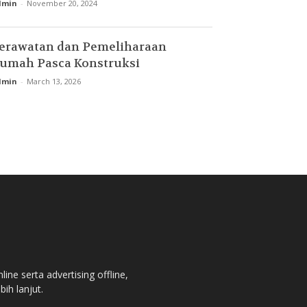
dmin
-
November 20, 2024
erawatan dan Pemeliharaan
umah Pasca Konstruksi
dmin
-
March 13, 2026
ne serta advertising offline,
bih lanjut.