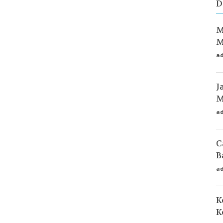
D
M
M
a
J
M
a
C
B
a
K
K