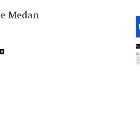
se Medan
0