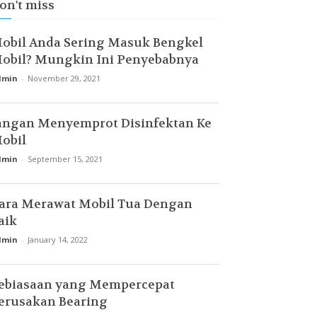
on't miss
obil Anda Sering Masuk Bengkel
obil? Mungkin Ini Penyebabnya
dmin
-
November 29, 2021
angan Menyemprot Disinfektan Ke
obil
dmin
-
September 15, 2021
ara Merawat Mobil Tua Dengan
aik
dmin
-
January 14, 2022
ebiasaan yang Mempercepat
erusakan Bearing