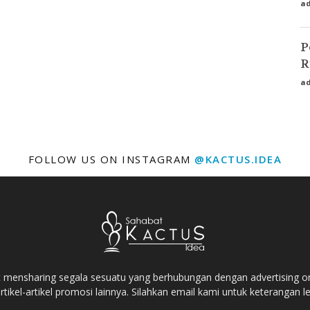
a
P
R
a
FOLLOW US ON INSTAGRAM
@KACTUS.IDEA
t mensharing segala sesuatu yang berhubungan dengan advertising onli
tikel-artikel promosi lainnya. Silahkan email kami untuk keterangan le