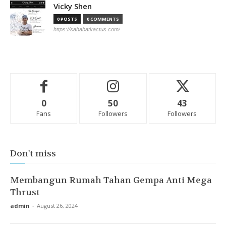
Vicky Shen
0 POSTS
0 COMMENTS
https://sahabatkactus.com/
0
50
43
Fans
Followers
Followers
Don't miss
Membangun Rumah Tahan Gempa Anti Mega
Thrust
admin
-
August 26, 2024