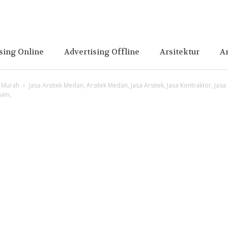
sing Online
Advertising Offline
Arsitektur
A
h Murah
Jasa Arsitek Medan, Arsitek Medan, Jasa Arsitek, Jasa Kontraktor, Jas
ain,