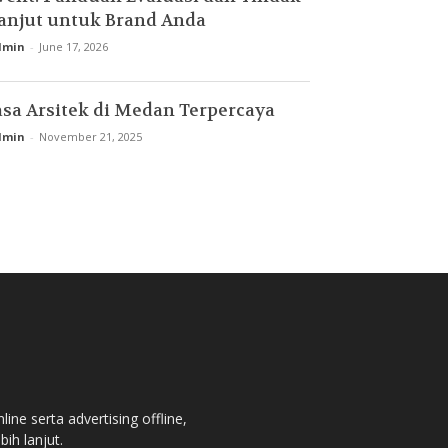
anjut untuk Brand Anda
dmin
-
June 17, 2026
asa Arsitek di Medan Terpercaya
dmin
-
November 21, 2025
ne serta advertising offline,
bih lanjut.