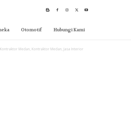
neka
Otomotif
Hubungi Kami
a Kontraktor Medan, Kontraktor Medan, Jasa Interior