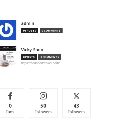
admin
91 POSTS
0 COMMENTS
Vicky Shen
0 POSTS
0 COMMENTS
https://sahabatkactus.com/
0
50
43
Fans
Followers
Followers