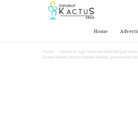
Berita
Advertising
Home
Adverti
Home
Pahami Ini Agar Renovasi Ruko Menjadi Lebi
Desain Medan, Interior Desain Medan, Jasa Interior Des