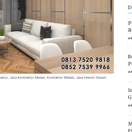
D
P
R
a
B
P
a
raktor, Jasa Kontraktor Medan, Kontraktor Medan, Jasa Interior Desain
I
G
a
M
E