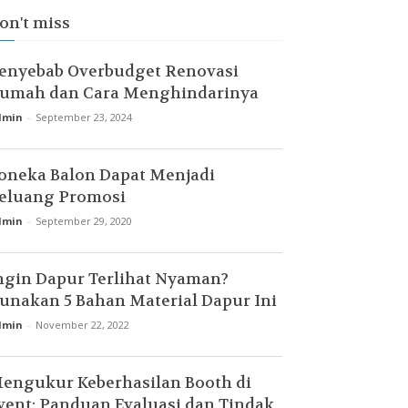
on't miss
enyebab Overbudget Renovasi
umah dan Cara Menghindarinya
dmin
-
September 23, 2024
oneka Balon Dapat Menjadi
eluang Promosi
dmin
-
September 29, 2020
ngin Dapur Terlihat Nyaman?
unakan 5 Bahan Material Dapur Ini
dmin
-
November 22, 2022
engukur Keberhasilan Booth di
vent: Panduan Evaluasi dan Tindak