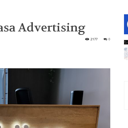
asa Advertising
2177
0