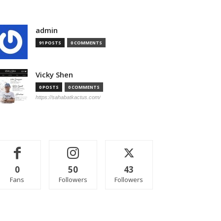
admin
91 POSTS
0 COMMENTS
Vicky Shen
0 POSTS
0 COMMENTS
https://sahabatkactus.com/
0
50
43
Fans
Followers
Followers