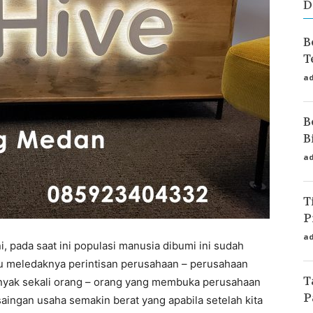
D
B
T
a
B
B
a
T
P
a
i, pada saat ini populasi manusia dibumi ini sudah
u meledaknya perintisan perusahaan – perusahaan
T
banyak sekali orang – orang yang membuka perusahaan
P
saingan usaha semakin berat yang apabila setelah kita