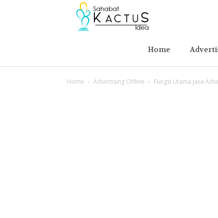
Berita
Advertising
Home
Adverti
Home
Advertising Offline
Fungsi Utama Jasa Adve