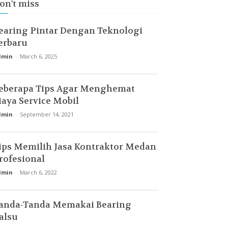
on't miss
earing Pintar Dengan Teknologi
erbaru
dmin
-
March 6, 2025
eberapa Tips Agar Menghemat
iaya Service Mobil
dmin
-
September 14, 2021
ips Memilih Jasa Kontraktor Medan
rofesional
dmin
-
March 6, 2022
anda-Tanda Memakai Bearing
alsu