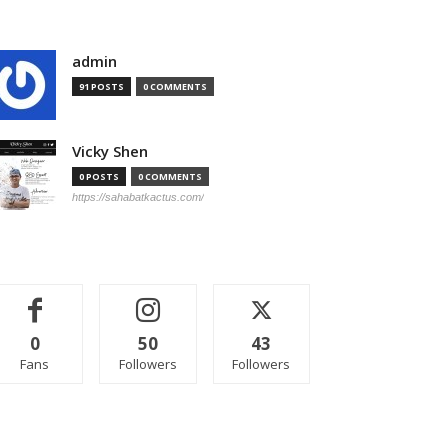
admin
91 POSTS
0 COMMENTS
Vicky Shen
0 POSTS
0 COMMENTS
https://sahabatkactus.com/
0
50
43
Fans
Followers
Followers