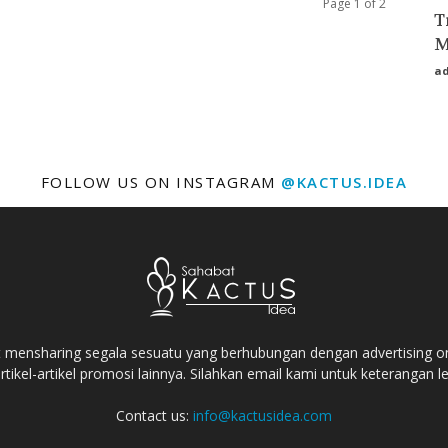
Page 1 of 2
T
M
a
FOLLOW US ON INSTAGRAM
@KACTUS.IDEA
t mensharing segala sesuatu yang berhubungan dengan advertising onli
tikel-artikel promosi lainnya. Silahkan email kami untuk keterangan le
Contact us:
info@kactusidea.com