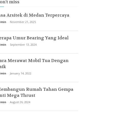
on't miss
asa Arsitek di Medan Terpercaya
dmin
-
November 21, 2025
erapa Umur Bearing Yang Ideal
dmin
-
September 13, 2024
ara Merawat Mobil Tua Dengan
aik
dmin
-
January 14, 2022
embangun Rumah Tahan Gempa
nti Mega Thrust
dmin
-
August 26, 2024