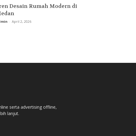
ren Desain Rumah Modern di
edan
dmin
-
April 2, 2026
ne serta advertising offline,
bih lanjut.