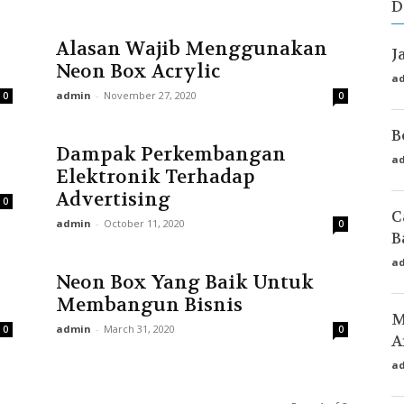
D
Alasan Wajib Menggunakan
J
Neon Box Acrylic
a
admin
-
November 27, 2020
0
0
B
Dampak Perkembangan
a
Elektronik Terhadap
Advertising
0
C
admin
-
October 11, 2020
0
B
a
Neon Box Yang Baik Untuk
Membangun Bisnis
M
admin
-
March 31, 2020
0
0
A
a