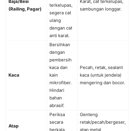
Baja/Besi
Karat, cat terkelupas,
terkelupas,
(Railing, Pagar)
sambungan longgar.
segera cat
ulang
dengan cat
anti karat.
Bersihkan
dengan
pembersih
kaca dan
Pecah, retak, sealant
Kaca
kain
kaca (untuk jendela)
mikrofiber.
mengering dan bocor.
Hindari
bahan
abrasif.
Periksa
Genteng
secara
retak/pecah/bergeser,
Atap
berkala,
atap metal