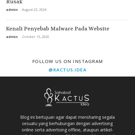
Rusak
admin
-
August 23, 2024
Kenali Penyebab Malware Pada Website
admin
-
October 15, 2020
FOLLOW US ON INSTAGRAM
@KACTUS.IDEA
Blog ini bertujuan agar dapat mensharing segala
sesuatu yang berhubungan dengan advertising
online serta advertising offline, ataupun artikel-