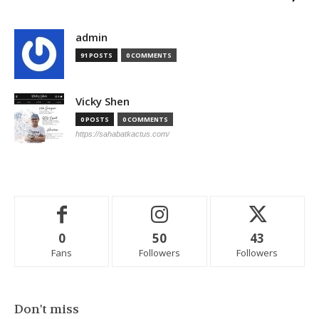
admin
91 POSTS
0 COMMENTS
Vicky Shen
0 POSTS
0 COMMENTS
https://sahabatkactus.com/
0
50
43
Fans
Followers
Followers
Don't miss