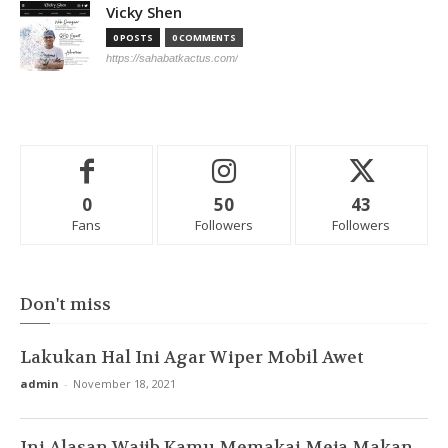
Vicky Shen
0 POSTS
0 COMMENTS
https://sahabatkactus.com/
0
50
43
Fans
Followers
Followers
Don't miss
Lakukan Hal Ini Agar Wiper Mobil Awet
admin
-
November 18, 2021
Ini Alasan Wajib Kamu Memakai Meja Makan