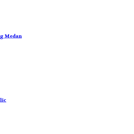
ng Medan
lic